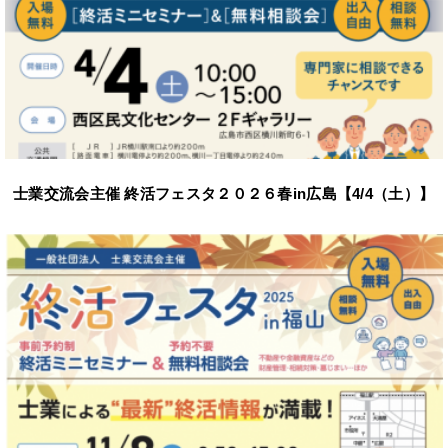
士業交流会主催 終活フェスタ２０２６春in広島【4/4（土）】